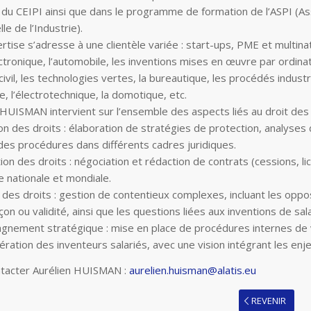
 du CEIPI ainsi que dans le programme de formation de l’ASPI (As
lle de l’Industrie).
rtise s’adresse à une clientèle variée : start-ups, PME et multina
ctronique, l’automobile, les inventions mises en œuvre par ordinat
civil, les technologies vertes, la bureautique, les procédés industr
e, l’électrotechnique, la domotique, etc.
 HUISMAN intervient sur l’ensemble des aspects liés au droit des b
ion des droits : élaboration de stratégies de protection, analyse
des procédures dans différents cadres juridiques.
tion des droits : négociation et rédaction de contrats (cessions,
le nationale et mondiale.
des droits : gestion de contentieux complexes, incluant les opposit
on ou validité, ainsi que les questions liées aux inventions de sala
nement stratégique : mise en place de procédures internes de vei
ration des inventeurs salariés, avec une vision intégrant les enjeu
tacter Aurélien HUISMAN :
aurelien.huisman@alatis.eu
REVENIR