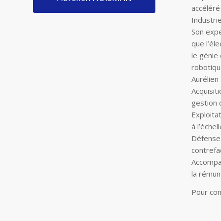
accéléré
Industrie
Son expe
que l’éle
le génie 
robotiqu
Aurélien
Acquisit
gestion 
Exploita
à l’échel
Défense 
contrefaç
Accompag
la rémuné
Pour con