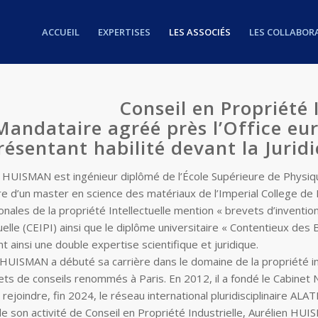
ACCUEIL
EXPERTISES
LES ASSOCIÉS
LES COLLABOR
Conseil en Propriété I
Mandataire agréé près l’Office eu
ésentant habilité devant la Juridi
n HUISMAN est ingénieur diplômé de l’École Supérieure de Physique 
aire d’un master en science des matériaux de l’Imperial College d
ionales de la propriété Intellectuelle mention « brevets d’inventi
tuelle (CEIPI) ainsi que le diplôme universitaire « Contentieux des
t ainsi une double expertise scientifique et juridique.
 HUISMAN a débuté sa carrière dans le domaine de la propriété in
ets de conseils renommés à Paris. En 2012, il a fondé le Cabinet
rejoindre, fin 2024, le réseau international pluridisciplinaire ALATI
de son activité de Conseil en Propriété Industrielle, Aurélien HUI