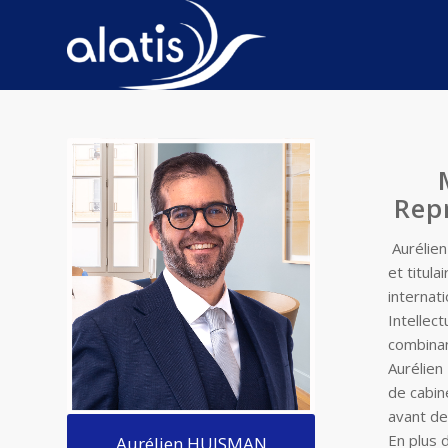
Repr
A
urélie
et titul
internat
Intellec
combinan
Aurélien
de cabin
avant de 
En plus 
Aurélien HUISMAN