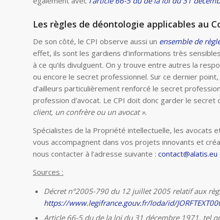
également avec
l’article 66-5 du de la loi du 31 décemb
Les règles de déontologie applicables au Co
De son côté, le CPI observe aussi un
ensemble de règles
effet, ils sont les gardiens d’informations très sensibl
à ce qu’ils divulguent. On y trouve entre autres la respons
ou encore le secret professionnel. Sur ce dernier point
d’ailleurs particulièrement renforcé le secret professionn
profession d’avocat. Le CPI doit donc garder le secret 
client, un confrère ou un avocat ».
Spécialistes de la Propriété intellectuelle, les avocats 
vous accompagnent dans vos projets innovants et créat
nous contacter à l’adresse suivante :
contact@alatis.eu
Sources :
Décret n°2005-790 du 12 juillet 2005 relatif aux règ
https://www.legifrance.gouv.fr/loda/id/JORFTEXT
Article 66-5 du de la loi du 31 décembre 1971, tel qu’