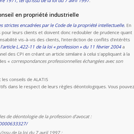
re 1971, tel qu’issu de la loi du 7 avril 1997
.
nseil en propriété industrielle
 strictes encadrées par le Code de la propriété intellectuelle.
En
es pour leurs clients et doivent donc redoubler de prudence quant
abilité vis-à-vis des clients, l’interdiction de conflits d’intérêts
,
l’article L.422-11 de la loi « profession » du 11 février 2004
a
el des CPI en créant un article similaire à celui s’appliquant à la
des «
correspondances professionnelles échangées avec son
et les conseils de ALATIS
ifs dans le respect de leurs règles déontologiques. Vous pouve
les de déontologie de la profession d’avocat :
000000633327/
issu de la loi du 7 avril 1997 :