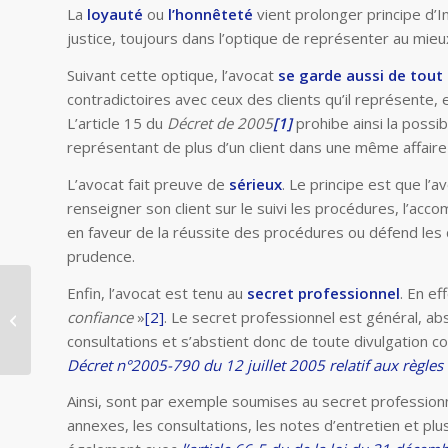
La
loyauté
ou
l’honnêteté
vient prolonger principe d’
justice, toujours dans l’optique de représenter au mieux 
Suivant cette optique, l’avocat
se garde aussi de tout 
contradictoires avec ceux des clients qu’il représente, 
L’article 15 du
Décret de 2005
[1]
prohibe ainsi la possib
représentant de plus d’un client dans une même affaire 
L’avocat fait preuve de
sérieux
. Le principe est que l’a
renseigner son client sur le suivi les procédures, l’acc
en faveur de la réussite des procédures ou défend les d
prudence.
Enfin, l’avocat est tenu au
secret professionnel
. En ef
Prolongation de l’aide
confiance
»
[2]
. Le secret professionnel est général, abs
à l’export – Prestation
de propriété...
consultations et s’abstient donc de toute divulgation co
Décret n°2005-790 du 12 juillet 2005 relatif aux règles
Ainsi, sont par exemple soumises au secret professionne
annexes, les consultations, les notes d’entretien et pl