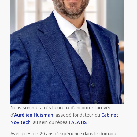
Nous sommes très heureux d’annoncer l’arrivée
d’
Aurélien Huisman
, associé fondateur du
Cabinet
Novitech
, au sein du réseau
ALATIS
!
Avec près de 20 ans d’expérience dans le domaine