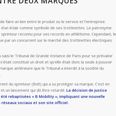
ENTRE DEUX MARQUES
e faire un lien entre le produit ou le service et l’entreprise.
rti d’un éclair comme symbole de ses trottinettes. Le patronyme
au sprinteur reconnu pour ses records en athlétisme. Cependant, l
e par un concurrent sur le marché des trottinettes électriques
saisi le Tribunal de Grande Instance de Paris pour se prévaloir
 s’était constitué un droit et qu’elle était donc la seule à pouvoir
marque antérieure que le Tribunal a interdit à la société du
.
rrent du sprinteur (Bolt) qui a su protéger sa marque. C’est en
 et un lancement qui dû être retardé.
La décision de justice
t été rebaptisées « B Mobility », impliquant une nouvelle
éseaux sociaux et son site officiel.