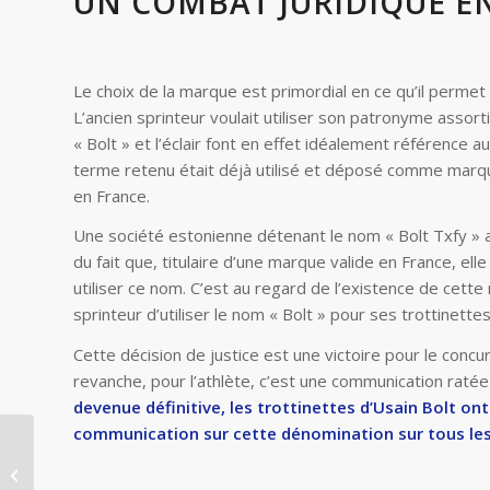
UN COMBAT JURIDIQUE 
Le choix de la marque est primordial en ce qu’il permet d
L’ancien sprinteur voulait utiliser son patronyme asso
« Bolt » et l’éclair font en effet idéalement référence 
terme retenu était déjà utilisé et déposé comme marqu
en France.
Une société estonienne détenant le nom « Bolt Txfy » a 
du fait que, titulaire d’une marque valide en France, elle
utiliser ce nom. C’est au regard de l’existence de cette 
sprinteur d’utiliser le nom « Bolt » pour ses trottinettes
Cette décision de justice est une victoire pour le concu
revanche, pour l’athlète, c’est une communication ratée
devenue définitive, les trottinettes d’Usain Bolt on
communication sur cette dénomination sur tous les r
Un mandataire social
peut-il déposer un