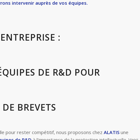
ons intervenir auprès de vos équipes.
ENTREPRISE :
 ÉQUIPES DE R&D POUR
 DE BREVETS
elle pour rester compétitif, nous proposons chez
ALATIS
une
quipes de R&D
à l’importance de la protection intellectuelle. Voici