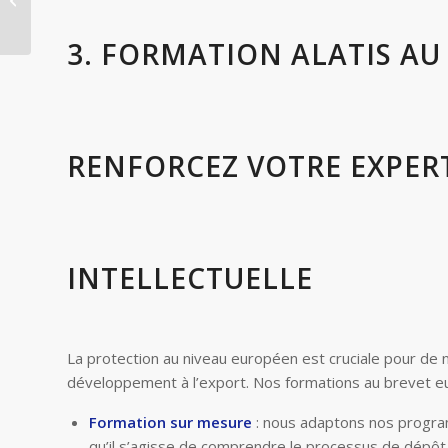
la propriété
intellectuelle...
3. FORMATION ALATIS AU
RENFORCEZ VOTRE EXPERT
INTELLECTUELLE
La protection au niveau européen est cruciale pour d
développement à l’export. Nos formations au brevet eur
Formation sur mesure
: nous adaptons nos progra
qu’il s’agisse de comprendre le processus de dépô