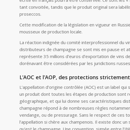
écrite en français pourra être conservée. Ce sont les «
tant convoitée, tandis que le produit original sera lab
proseccos.
Cette modification de la législation en vigueur en Rus
mousseux de production locale.
La réaction indignée du comité interprofessionnel du vi
distributeurs de champagne se sont mis en pause et att
représente 35 millions d’euros d’exportation de vins de
dorénavant être considérées par les juridictions russe
L’AOC et l’AOP, des protections strictemen
L’appellation d’origine contrôlée (AOC) est un label qui se
un produit dont toutes les étapes de production sont r
géographique, et qui lui donne ses caractéristiques dis
champagne répond à de nombreuses règles notamment e
vendange, ou de pressurage. Sans le respect de ces tous
l’appellation si chère aux champenois. Il existe donc un
qu’est le champagne. Une convention, signée entre l’I