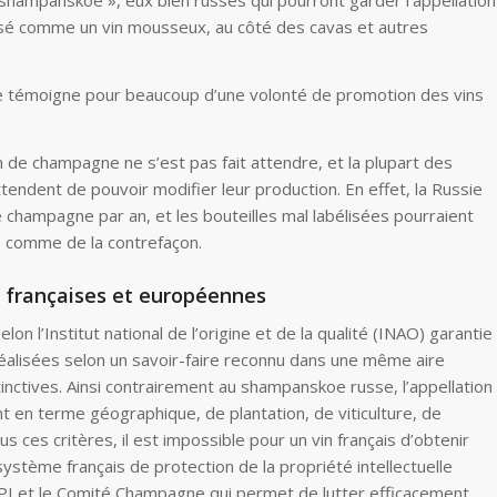
 shampanskoe », eux bien russes qui pourront garder l’appellation
élisé comme un vin mousseux, au côté des cavas et autres
sie témoigne pour beaucoup d’une volonté de promotion des vins
n de champagne ne s’est pas fait attendre, et la plupart des
endent de pouvoir modifier leur production. En effet, la Russie
 champagne par an, et les bouteilles mal labélisées pourraient
s comme de la contrefaçon.
t françaises et européennes
lon l’Institut national de l’origine et de la qualité (INAO) garantie
éalisées selon un savoir-faire reconnu dans une même aire
tinctives. Ainsi contrairement au shampanskoe russe, l’appellation
n terme géographique, de plantation, de viticulture, de
 ces critères, il est impossible pour un vin français d’obtenir
 système français de protection de la propriété intellectuelle
NPI et le Comité Champagne qui permet de lutter efficacement