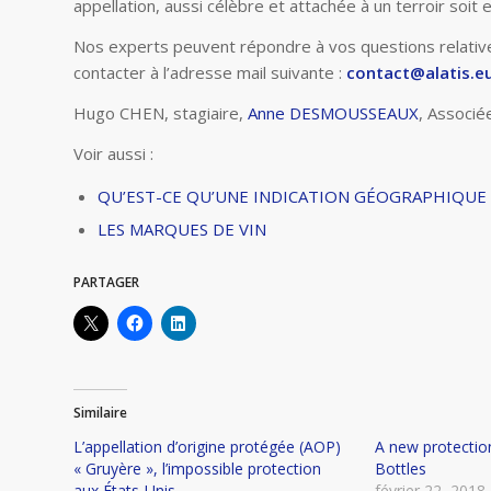
appellation, aussi célèbre et attachée à un terroir soit el
Nos experts peuvent répondre à vos questions relativ
contacter à l’adresse mail suivante :
contact@alatis.e
Hugo CHEN, stagiaire,
Anne DESMOUSSEAUX
, Associé
Voir aussi :
QU’EST-CE QU’UNE INDICATION GÉOGRAPHIQUE 
LES MARQUES DE VIN
PARTAGER
Similaire
L’appellation d’origine protégée (AOP)
A new protecti
« Gruyère », l’impossible protection
Bottles
aux États-Unis
février 22, 2018