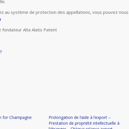
le.
es au système de protection des appellations, vous pouvez nous
u
e fondateur Alta Alatis Patent
?
on for Champagne
Prolongation de l’aide à l’export –
Prestation de propriété intellectuelle à
l’étranger – Chèque relance export