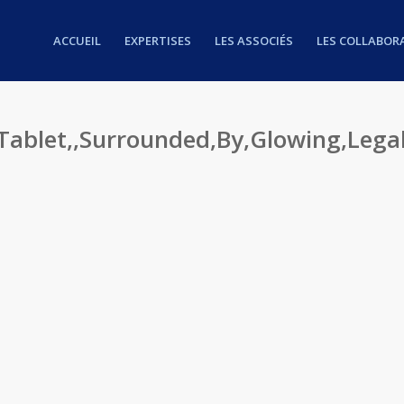
ACCUEIL
EXPERTISES
LES ASSOCIÉS
LES COLLABOR
Tablet,,Surrounded,By,Glowing,Legal