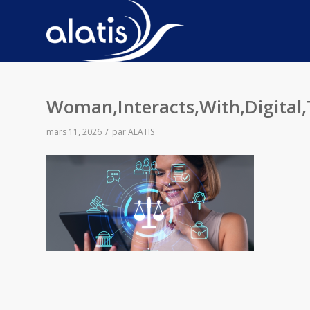
Woman,Interacts,With,Digital,
/
mars 11, 2026
par
ALATIS