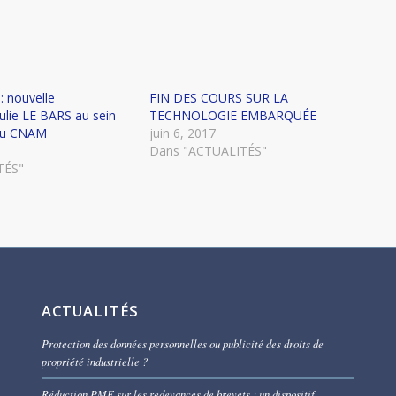
: nouvelle
FIN DES COURS SUR LA
Julie LE BARS au sein
TECHNOLOGIE EMBARQUÉE
 du CNAM
juin 6, 2017
Dans "ACTUALITÉS"
TÉS"
ACTUALITÉS
Protection des données personnelles ou publicité des droits de
propriété industrielle ?
Réduction PME sur les redevances de brevets : un dispositif