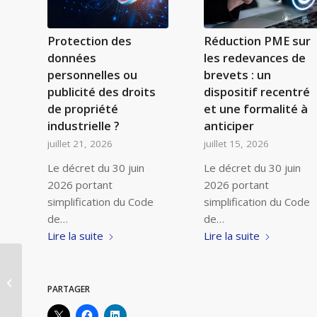
Protection des
Réduction PME sur
données
les redevances de
personnelles ou
brevets : un
publicité des droits
dispositif recentré
de propriété
et une formalité à
industrielle ?
anticiper
juillet 21, 2026
juillet 15, 2026
Le décret du 30 juin
Le décret du 30 juin
2026 portant
2026 portant
simplification du Code
simplification du Code
de…
de…
Lire la suite
Lire la suite
Alatis au Salon des
Entrepreneurs Paris
PARTAGER
2017