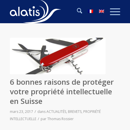
6 bonnes raisons de protéger
votre propriété intellectuelle
en Suisse
/
mars 23, 2017
dans
ACTUALITÉS
,
BREVETS
,
PROPRIÉTÉ
/
INTELLECTUELLE
par
Thomas Rossier